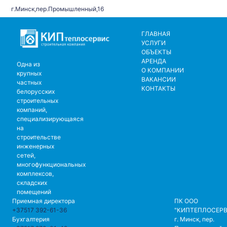
г.Минск,пер.Промышленный,16
ГЛАВНАЯ
УСЛУГИ
ОБЪЕКТЫ
АРЕНДА
Одна из
О КОМПАНИИ
крупных
ВАКАНСИИ
частных
КОНТАКТЫ
белорусских
строительных
компаний,
специализирующаяся
на
строительстве
инженерных
сетей,
многофункциональных
комплексов,
складских
помещений
Приемная директора
ПК ООО
+37517 392-61-36
"КИПТЕПЛОСЕРВ
Бухгалтерия
г. Минск, пер.